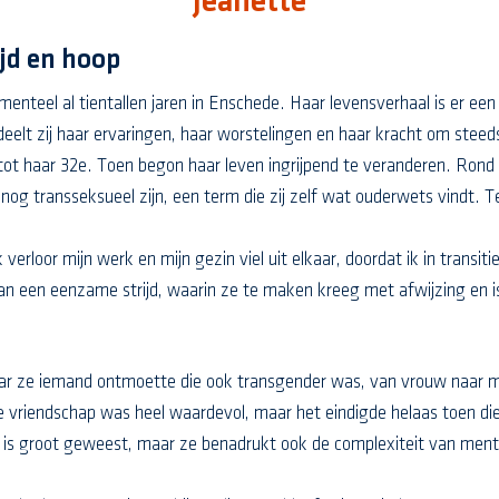
Jeanette
ijd en hoop
enteel al tientallen jaren in Enschede. Haar levensverhaal is er een 
eelt zij haar ervaringen, haar worstelingen en haar kracht om steed
tot haar 32e. Toen begon haar leven ingrijpend te veranderen. Rond 
 nog transseksueel zijn, een term die zij zelf wat ouderwets vindt.
k verloor mijn werk en mijn gezin viel uit elkaar, doordat ik in trans
van een eenzame strijd, waarin ze te maken kreeg met afwijzing en 
aar ze iemand ontmoette die ook transgender was, van vrouw naar m
 vriendschap was heel waardevol, maar het eindigde helaas toen di
s is groot geweest, maar ze benadrukt ook de complexiteit van men