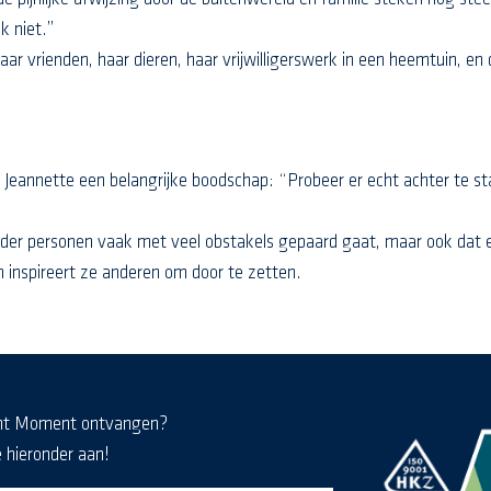
k niet.”
ar vrienden, haar dieren, haar vrijwilligerswerk in een heemtuin, e
annette een belangrijke boodschap: “Probeer er echt achter te staan,
nder personen vaak met veel obstakels gepaard gaat, maar ook dat er
n inspireert ze anderen om door te zetten.
nt Moment ontvangen?
e hieronder aan!