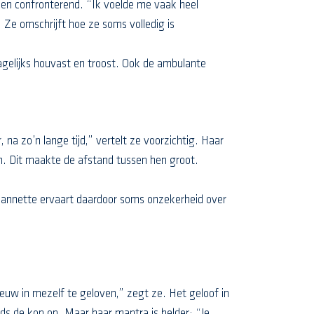
 en confronterend. “Ik voelde me vaak heel
Ze omschrijft hoe ze soms volledig is
agelijks houvast en troost. Ook de ambulante
na zo’n lange tijd,” vertelt ze voorzichtig. Haar
en. Dit maakte de afstand tussen hen groot.
Jeannette ervaart daardoor soms onzekerheid over
euw in mezelf te geloven,” zegt ze. Het geloof in
eeds de kop op. Maar haar mantra is helder: “Je