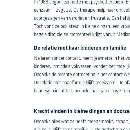
In 1988 begon Jeannette met psychotherapie in En
eenzaam,” zegt ze. De therapie hielp haar om bet
doorgeslagen van verdriet en frustratie. Een heft
Toch vond ze ook steun in kleine dingen: een vro
begeleiding die ze momenteel krijgt vanuit Mediant
De relatie met haar kinderen en familie
Na jaren zonder contact, heeft Jeannette in het vo
kinderen, inmiddels volwassen, vonden het moeilij
Ondanks de recente ontmoeting is het contact weer
De relatie met haar familie blijft moeizaam. De 
haar eigen identiteit, ondanks haar jarenlange tran
Kracht vinden in kleine dingen en door
Ondanks alles wat ze heeft meegemaakt, straalt Je
wie ze is, blijft soms moeilijk. Oude gedachten en