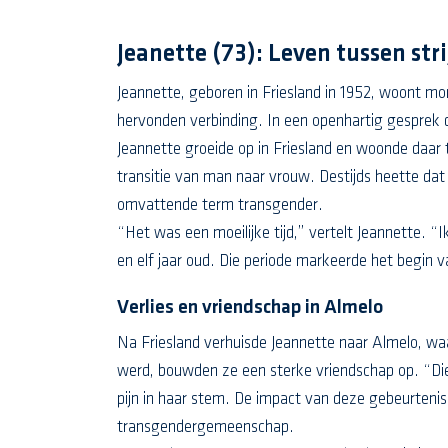
Jeanette (73): Leven tussen str
Jeannette, geboren in Friesland in 1952, woont mom
hervonden verbinding. In een openhartig gesprek d
Jeannette groeide op in Friesland en woonde daar 
transitie van man naar vrouw. Destijds heette dat
omvattende term transgender.
“Het was een moeilijke tijd,” vertelt Jeannette. “I
en elf jaar oud. Die periode markeerde het begin 
Verlies en vriendschap in Almelo
Na Friesland verhuisde Jeannette naar Almelo, w
werd, bouwden ze een sterke vriendschap op. “Die
pijn in haar stem. De impact van deze gebeurteni
transgendergemeenschap.