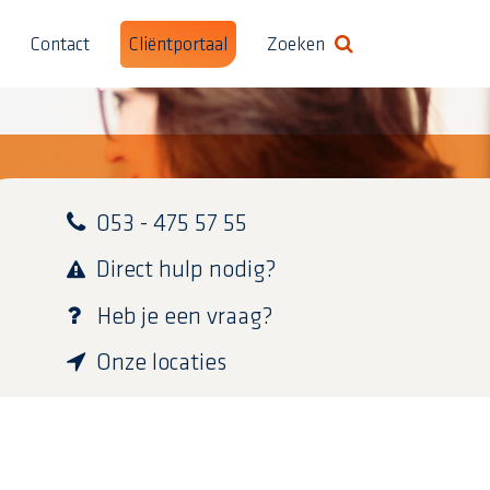
Contact
Cliëntportaal
Zoeken
Formulier in-/uitschak
053 - 475 57 55
Direct hulp nodig?
Heb je een vraag?
Onze locaties