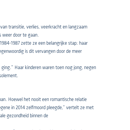
van transitie, verlies, veerkracht en langzaam
s weer door te gaan.
1984-1987 zette ze een belangrijke stap: haar
 Tegenwoordig is dit vervangen door de meer
itie ging.” Haar kinderen waren toen nog jong, negen
isolement.
an. Hoewel het nooit een romantische relatie
egene in 2014 zelfmoord pleegde,” vertelt ze met
tale gezondheid binnen de