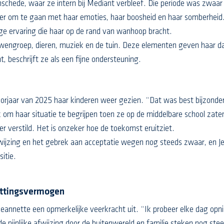
schede, waar ze intern bij Mediant verbleef. Die periode was zwaar
er om te gaan met haar emoties, haar boosheid en haar somberheid. 
ige ervaring die haar op de rand van wanhoop bracht.
uwengroep, dieren, muziek en de tuin. Deze elementen geven haar d
, beschrijft ze als een fijne ondersteuning.
orjaar van 2025 haar kinderen weer gezien. “Dat was best bijzonder, 
k om haar situatie te begrijpen toen ze op de middelbare school zat
 verstild. Het is onzeker hoe de toekomst eruitziet.
afwijzing en het gebrek aan acceptatie wegen nog steeds zwaar, en 
sitie.
zettingsvermogen
annette een opmerkelijke veerkracht uit. “Ik probeer elke dag opni
 de pijnlijke afwijzing door de buitenwereld en familie steken nog st