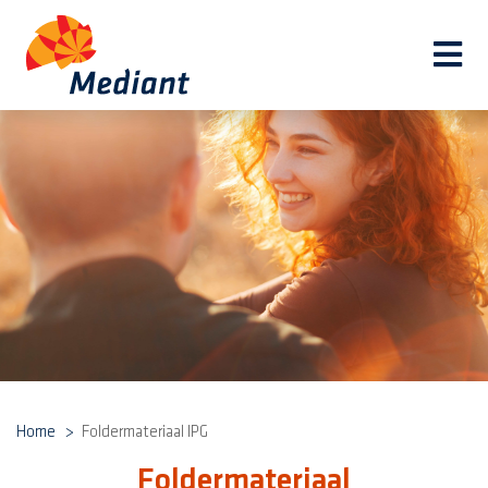
Navi
Home
Foldermateriaal IPG
Foldermateriaal