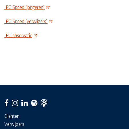
opent deze pdf in een nieuw scherm
IPG Spoed (jongeren)
opent deze pdf in een nieuw scherm
IPG Spoed (verwijzers)
opent deze pdf in een nieuw scherm
IPG observatie
Cliënten
Verwijzers