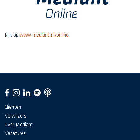
Kijk op
www.mediant.nl/online
Cliënten
Verwijzers
Over Mediant
Vacatures