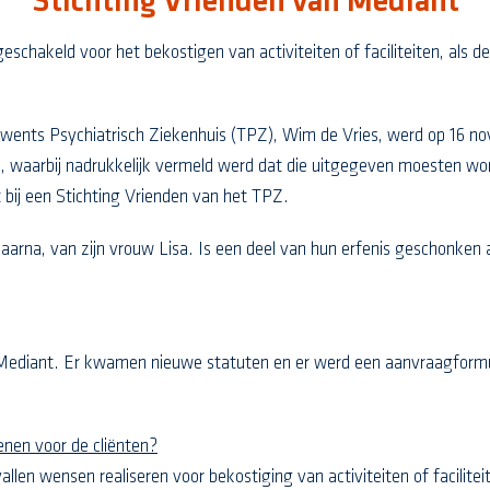
Stichting Vrienden van Mediant
chakeld voor het bekostigen van activiteiten of faciliteiten, als de
t Twents Psychiatrisch Ziekenhuis (TPZ), Wim de Vries, werd op 16 
en, waarbij nadrukkelijk vermeld werd dat die uitgegeven moesten wo
 bij een Stichting Vrienden van het TPZ.
 daarna, van zijn vrouw Lisa. Is een deel van hun erfenis geschonke
Mediant. Er kwamen nieuwe statuten en er werd een aanvraagformul
nen voor de cliënten?
llen wensen realiseren voor bekostiging van activiteiten of facilitei