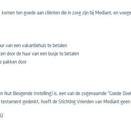
omen ten goede aan cliënten die in zorg zijn bij Mediant, en voegen 
uur van een vakantiehuis te betalen
en door de huur van een busje te betalen
 te pakken door
Nut Beogende Instelling) is, een van de zogenaamde "Goede Doele
r testament gedenkt, hoeft de Stichting Vrienden van Mediant geen 
32