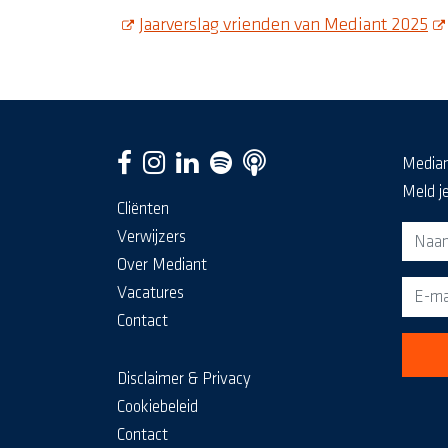
opent deze pdf in een nieuw scherm
Jaarverslag vrienden van Mediant 2025
ope
Media
Meld j
Cliënten
Aanm
Verwijzers
Over Mediant
Vacatures
Contact
Disclaimer & Privacy
Cookiebeleid
Contact