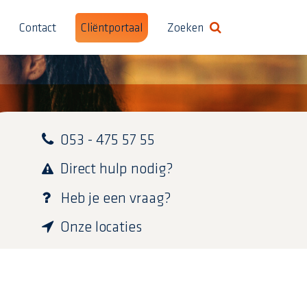
Contact
Cliëntportaal
Zoeken
Formulier in-/uitschak
053 - 475 57 55
Direct hulp nodig?
Heb je een vraag?
Onze locaties