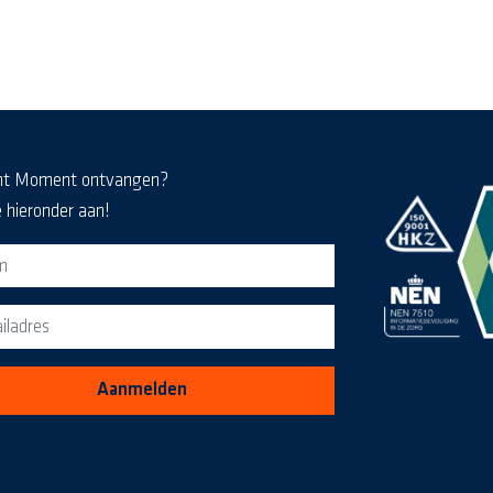
nt deze pdf in een nieuw scherm
nt Moment ontvangen?
e hieronder aan!
eldformulier voor de MediaKrant
Aanmelden