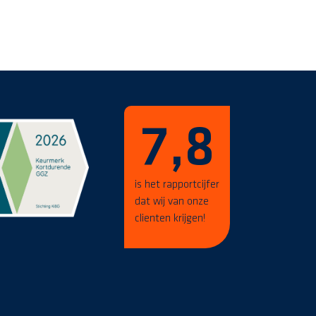
7,8
is het rapportcijfer
dat wij van onze
clienten krijgen!