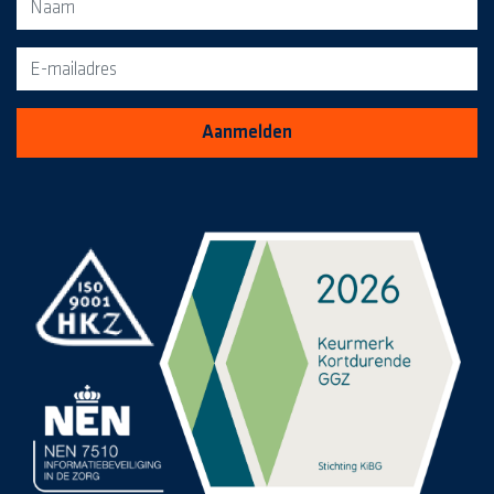
Aanmeldformulier voor de MediaKrant
Aanmelden