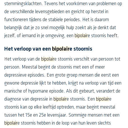
stemmingsklachten. Tevens het voorkómen van problemen op
de verschillende levensgebieden en gericht op herstel in
functioneren tijdens de stabiele periodes. Het is daarom
belangrijk dat je zo snel mogelijk hulp zoekt als je denkt dat
jezelf, of iemand in je omgeving, een
bipolair
e stoornis heeft.
Het verloop van een
bipolair
e stoornis
Het verloop van de
bipolair
e stoornis verschilt van persoon tot
persoon. Meestal begint de stoornis met een of meer
depressieve episodes. Een grote groep mensen die eerst een
gewone depressie lijkt te hebben, krijgt na verloop van tijd een
manische of hypomane episode. Als dit gebeurt, verandert de
diagnose van depressie in
bipolair
e stoornis. Een
bipolair
e
stoornis kan op elke leeftijd optreden, maar begint meestal
tussen het 15e en 25e levensjaar. Sommige mensen met een
bipolair
e stoornis hebben in de loop van hun leven slechts