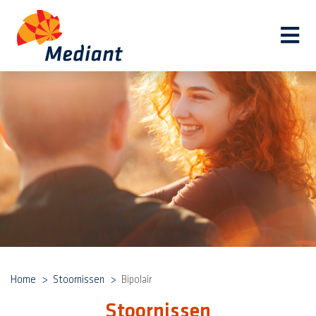
Navi
Home
Stoornissen
Bipolair
Stoornissen