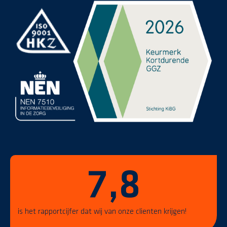
7,8
is het rapportcijfer dat wij van onze clienten krijgen!