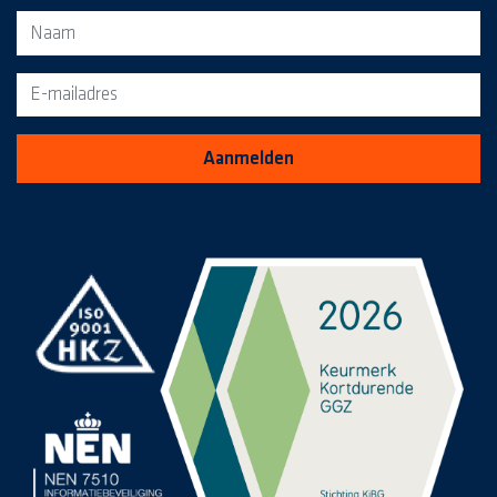
Aanmeldformulier voor de MediaKrant
Aanmelden