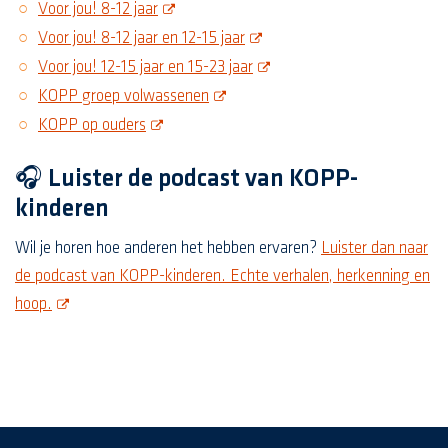
opent deze pdf in een nieuw scherm
Voor jou! 8-12 jaar
opent deze pdf in een nieuw s
Voor jou! 8-12 jaar en 12-15 jaar
opent deze pdf in een nieuw 
Voor jou! 12-15 jaar en 15-23 jaar
opent deze pdf in een nieuw scherm
KOPP groep volwassenen
opent deze pdf in een nieuw scherm
KOPP op ouders
🎧 Luister de podcast van KOPP-
kinderen
Wil je horen hoe anderen het hebben ervaren?
Luister dan naar
de podcast van KOPP-kinderen. Echte verhalen, herkenning en
opent nieuw scherm
hoop.