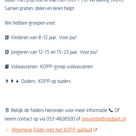
ouder met psychische klachten (KOPP) of verslaving (KOV).
Samen praten, delen en leren helpt.
We hebben groepen voor:
📘 Kinderen van 8–12 jaar: Voor jou!
📗 Jongeren van 12–15 en 15–23 jaar: Voor jou!
📙 Volwassenen: KOPP-groep volwassenen
👨‍👩‍👧 Ouders: KOPP op ouders
📄 Bekijk de folders hieronder voor meer informatie 📞 Of
neem contact op via 053-4828500 of
preventie@mediant.nl
opent deze pdf in ee
Algemene folder met het KOPP-aanbod