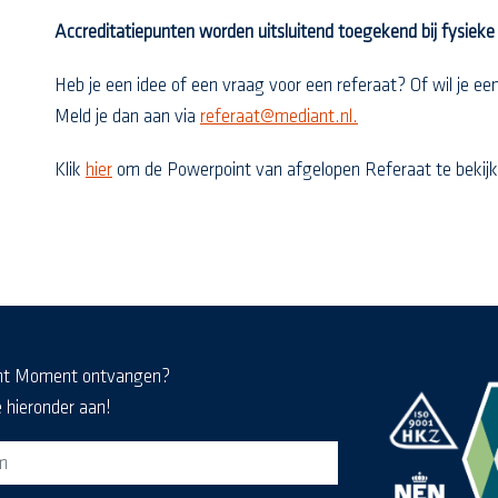
Accreditatiepunten worden uitsluitend toegekend bij fysiek
Heb je een idee of een vraag voor een referaat? Of wil je 
Meld je dan aan via
referaat@mediant.nl.
Klik
hier
om de Powerpoint van afgelopen Referaat te bekijk
nt Moment ontvangen?
e hieronder aan!
eldformulier voor de MediaKrant