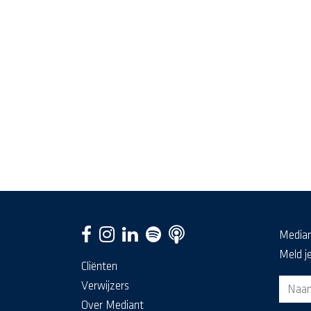
Media
Meld j
Cliënten
Aanm
Verwijzers
Over Mediant