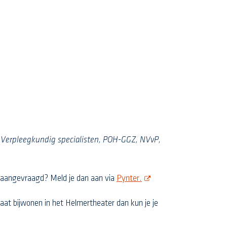
N, Verpleegkundig specialisten, POH-GGZ, NVvP,
opent nieuw scherm
is aangevraagd? Meld je dan aan via
Pynter.
eraat bijwonen in het Helmertheater dan kun je je