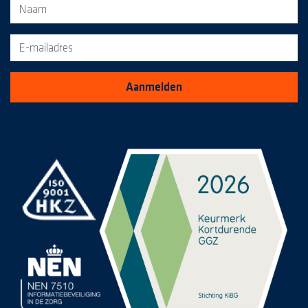
Aanmeldformulier voor de MediaKrant
Aanmelden