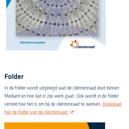
Folder
In de folder wordt uitgelegd wat de cliëntenraad doet binnen
Mediant en hoe dat in zijn werk gaat. Ook wordt in de folder
verteld hoe het is om bij de cliëntenraad te werken.
Download
opent deze pdf in een nieuw sc
hier de folder van de cliëntenraad.
opent deze p