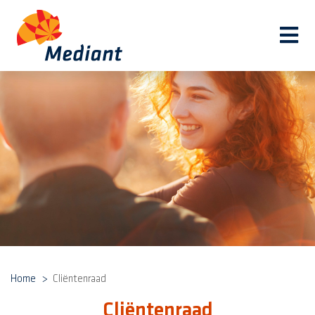
Navi
Home
Cliëntenraad
Cliëntenraad