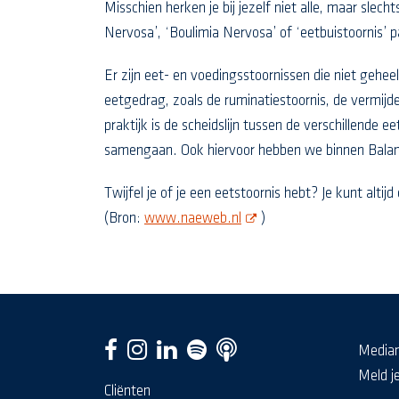
Misschien herken je bij jezelf niet alle, maar sle
Nervosa’, ‘Boulimia Nervosa’ of ‘eetbuistoornis’ 
Er zijn eet- en voedingsstoornissen die niet gehee
eetgedrag, zoals de ruminatiestoornis, de vermijd
praktijk is de scheidslijn tussen de verschillende 
samengaan. Ook hiervoor hebben we binnen Bala
Twijfel je of je een eetstoornis hebt? Je kunt alt
opent nieuw scherm
(Bron:
www.naeweb.nl
)
Media
Meld j
Cliënten