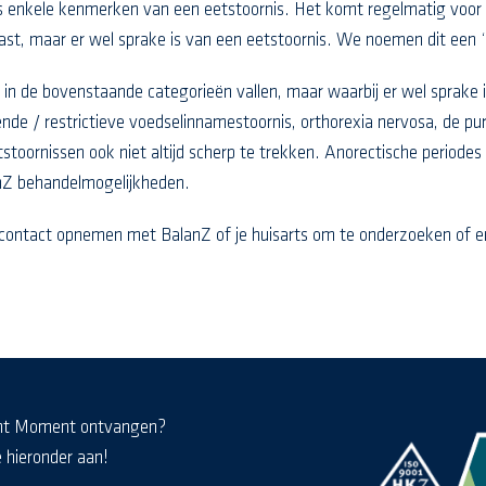
chts enkele kenmerken van een eetstoornis. Het komt regelmatig voor 
past, maar er wel sprake is van een eetstoornis. We noemen dit een 
l in de bovenstaande categorieën vallen, maar waarbij er wel sprake i
ende / restrictieve voedselinnamestoornis, orthorexia nervosa, de pu
eetstoornissen ook niet altijd scherp te trekken. Anorectische period
nZ behandelmogelijkheden.
ijd contact opnemen met BalanZ of je huisarts om te onderzoeken of e
nt Moment ontvangen?
e hieronder aan!