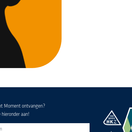
nt Moment ontvangen?
e hieronder aan!
eldformulier voor de MediaKrant