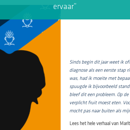
ervaar”
Sinds begin dit jaar weet ik of
diagnose als een eerste stap r
was, had ik moeite met bepaal
spuugde ik bijvoorbeeld standa
bleef dit een probleem. Op de
verplicht fruit moest eten. Vo
mocht pas naar buiten als mij
Lees het hele verhaal van Mari