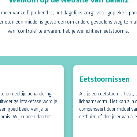
Welkom op de website van Balanz
meer vanzelfsprekend is, het dagelijks zorgt voor gepieker, pan
r eten een middel is geworden om andere gevoelens weg te ma
van ‘controle’ te ervaren, heb je wellicht een eetstoornis.
Eetstoornissen
nte en deeltijd behandeling
Als je een eetstoornis hebt, 
uitvoerige intakefase word je
lichaamsvorm. Het kan zijn d
en goed beeld van je te
compenseert door middel van
toornis. Wij kunnen dan tot
eetbuien of doe je er van al