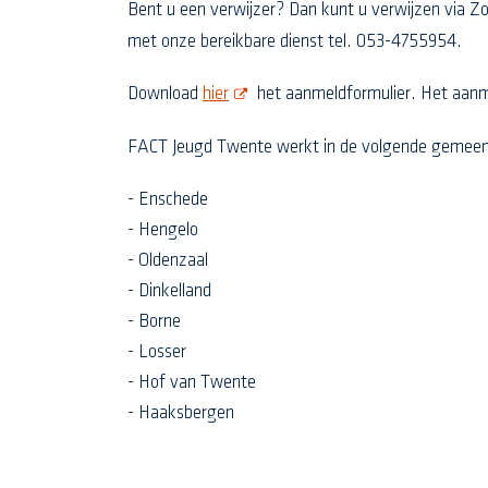
Bent u een verwijzer? Dan kunt u verwijzen via Z
met onze bereikbare dienst tel. 053-4755954.
opent deze pdf in een nieuw scherm
Download
hier
het aanmeldformulier. Het aanmel
FACT Jeugd Twente werkt in de volgende gemeen
- Enschede
- Hengelo
- Oldenzaal
- Dinkelland
- Borne
- Losser
- Hof van Twente
- Haaksbergen