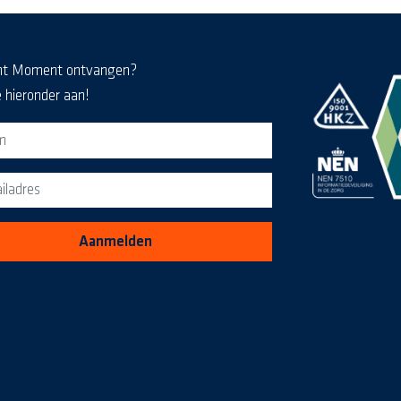
nt Moment ontvangen?
e hieronder aan!
eldformulier voor de MediaKrant
Aanmelden