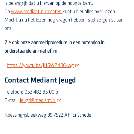
is belangrijk dat u hiervan op de hoogte bent.
Op
www.mediant.nl/rechten
kunt u hier alles over lezen.
Mocht u na het lezen nog vragen hebben, stel ze gerust aan
ons!
Zie ook onze aanmeldprocedure in een notendop in
onderstaande animatiefilm:
opent nieuw scherm
https://youtu.be/JH5WZ4BG-wg
Contact Mediant Jeugd
Telefoon: 053 482 85 00 of
opent nieuw scherm
E-mail:
jeugd@mediant.nl
Roessinghsbleekweg 39 7522 AH Enschede