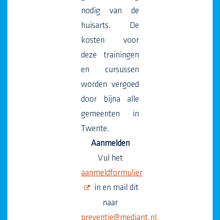
nodig van de
huisarts. De
kosten voor
deze trainingen
en cursussen
worden vergoed
door bijna alle
gemeenten in
Twente.
Aanmelden
Vul het
aanmeldformulier
opent deze pdf in een nieuw scherm
in en mail dit
naar
preventie@mediant.nl.